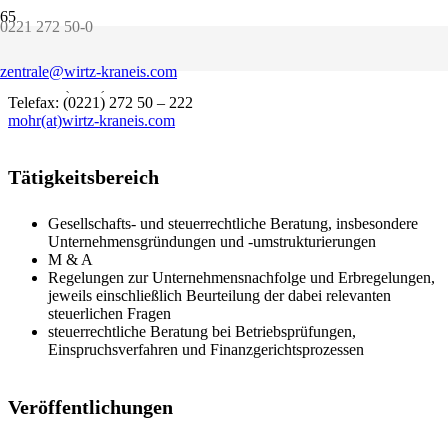
0221 272 50-0
geboren 1961, Rechtsanwalt seit 1991
Sprachen: Englisch, Französisch
zentrale@wirtz-kraneis.com
Telefon: (0221) 272 50 – 206
Telefax: (0221) 272 50 – 222
mohr(at)wirtz-kraneis.com
Tätigkeitsbereich
Gesellschafts- und steuerrechtliche Beratung, insbesondere
Unternehmensgründungen und -umstrukturierungen
M & A
Regelungen zur Unternehmensnachfolge und Erbregelungen,
jeweils einschließlich Beurteilung der dabei relevanten
steuerlichen Fragen
steuerrechtliche Beratung bei Betriebsprüfungen,
Einspruchsverfahren und Finanzgerichtsprozessen
Veröffentlichungen