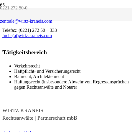
0221 272 50-0
geboren 1981, Rechtsanwalt seit 2015
Sprachen: Englisch
zentrale@wirtz-kraneis.com
Telefon: (0221) 272 50 – 209
Telefax: (0221) 272 50 – 333
fuchs(at)wirtz-kraneis.com
Tätigkeitsbereich
Verkehrsrecht
Haftpflicht- und Versicherungsrecht
Baurecht, Architektenrecht
Haftungsrecht (insbesondere Abwehr von Regressansprüchen
gegen Rechtsanwälte und Notare)
WIRTZ KRANEIS
Rechtsanwälte | Partnerschaft mbB