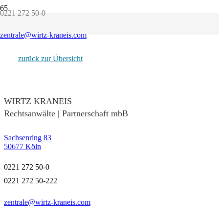
0221 272 50-0
Aktuelles
Aktuelles zur Kanzleientwicklung
zentrale@wirtz-kraneis.com
28. April 2026
zurück zur Übersicht
WIRTZ KRANEIS
Rechtsanwälte | Partnerschaft mbB
Sachsenring 83
50677 Köln
0221 272 50-0
0221 272 50-222
zentrale@wirtz-kraneis.com