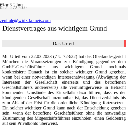
vor 3 Jahren
0221 272 50-0
Kündigung des Geschäftsführer-
zentrale@wirtz-kraneis.com
Dienstvertrages aus wichtigem Grund
Das Urteil
Mit Urteil vom 22.03.2023 (7 U 723/22) hat das Oberlandesgericht
München die Voraussetzungen zur Kündigung gegenüber dem
GmbH-Geschäftsführer aus wichtigem Grund nochmals
konkretisiert: Danach ist ein solcher wichtiger Grund gegeben,
wenn bei einer notwendigen Interessenabwägung (Abwägung der
Interessen der Gesellschaft einerseits und des betroffenen
Geschäftsführers andererseits) alle vernünftigerweise in Betracht
kommenden Umstände des Einzelfalls dazu führen, dass es der
kündigenden Gesellschaft unzumutbar ist, das Dienstverhältnis bis
zum Ablauf der Frist für die ordentliche Kündigung fortzusetzen.
Ein solcher wichtiger Grund kann nach der Entscheidung gegeben
sein, wenn der betroffene Geschäftsführer, ohne die notwendige
Zustimmung des Mitgeschäftsführers einzuholen, einen Geldbetrag
auf sein Privatkonto überweist.