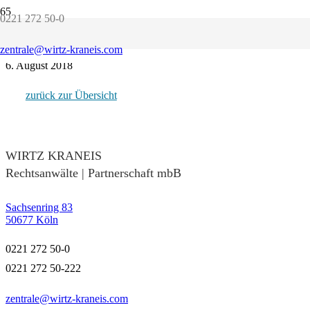
0221 272 50-0
Matthias Golla
23. Februar 2022
zentrale@wirtz-kraneis.com
Dr. Thomas Klein
6. August 2018
zurück zur Übersicht
WIRTZ KRANEIS
Rechtsanwälte | Partnerschaft mbB
Sachsenring 83
50677 Köln
0221 272 50-0
0221 272 50-222
zentrale@wirtz-kraneis.com