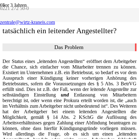
vor 3 Jahren
0221 272 50-0
Wann ist ein leitender Angestellter
zentrale@wirtz-kraneis.com
tatsächlich ein leitender Angestellter?
Das Problem
Der Status eines „leitenden Angestellten“ eröffnet dem Arbeitgeber
die Chance, sich einfacher vom Mitarbeiter trennen zu können.
Existiert im Unternehmen z.B. ein Betriebsrat, so bedarf es vor dem
Ausspruch einer Kündigung keiner vorherigen Anhörung des
Betriebsrates, sofern die Voraussetzungen des § 5 Abs. 3 BetrVG
erfüllt sind. Dies ist z.B. der Fall, wenn der leitende Angestellte zur
selbständigen Einstellung
und
Entlassung von Mitarbeitern
berechtigt ist, oder wenn eine Prokura erteilt worden ist, die „auch
im Verhältnis zum Arbeitgeber nicht unbedeutend ist“. Des Weiteren
hat der Arbeitgeber bei einem leitenden Angestellten die
Möglichkeit, gemäß § 14 Abs. 2 KSchG die Auflösung des
Arbeitsverhältnisses gegen Zahlung einer Abfindung beantragen zu
können, ohne dass hierfür Kündigungsgründe vorliegen müssen.
Wird allerdings die Frage, ob es sich um einen „leitenden