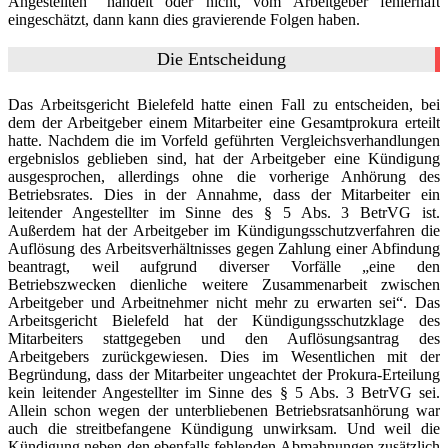
Angestellten“ handelt oder nicht, vom Arbeitgeber fehlerhaft
eingeschätzt, dann kann dies gravierende Folgen haben.
Die Entscheidung
Das Arbeitsgericht Bielefeld hatte einen Fall zu entscheiden, bei
dem der Arbeitgeber einem Mitarbeiter eine Gesamtprokura erteilt
hatte. Nachdem die im Vorfeld geführten Vergleichsverhandlungen
ergebnislos geblieben sind, hat der Arbeitgeber eine Kündigung
ausgesprochen, allerdings ohne die vorherige Anhörung des
Betriebsrates. Dies in der Annahme, dass der Mitarbeiter ein
leitender Angestellter im Sinne des § 5 Abs. 3 BetrVG ist.
Außerdem hat der Arbeitgeber im Kündigungsschutzverfahren die
Auflösung des Arbeitsverhältnisses gegen Zahlung einer Abfindung
beantragt, weil aufgrund diverser Vorfälle „eine den
Betriebszwecken dienliche weitere Zusammenarbeit zwischen
Arbeitgeber und Arbeitnehmer nicht mehr zu erwarten sei“. Das
Arbeitsgericht Bielefeld hat der Kündigungsschutzklage des
Mitarbeiters stattgegeben und den Auflösungsantrag des
Arbeitgebers zurückgewiesen. Dies im Wesentlichen mit der
Begründung, dass der Mitarbeiter ungeachtet der Prokura-Erteilung
kein leitender Angestellter im Sinne des § 5 Abs. 3 BetrVG sei.
Allein schon wegen der unterbliebenen Betriebsratsanhörung war
auch die streitbefangene Kündigung unwirksam. Und weil die
Kündigung neben den ebenfalls fehlenden Abmahnungen zusätzlich