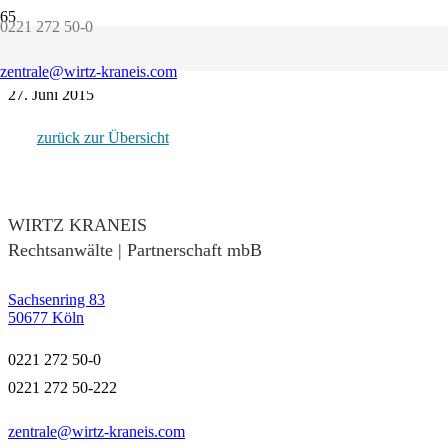
0221 272 50-0
Tobias Kordes, LL.M.
27. Juni 2019
zentrale@wirtz-kraneis.com
Dr. Randolf Mohr
27. Juni 2015
zurück zur Übersicht
WIRTZ KRANEIS
Rechtsanwälte | Partnerschaft mbB
Sachsenring 83
50677 Köln
0221 272 50-0
0221 272 50-222
zentrale@wirtz-kraneis.com