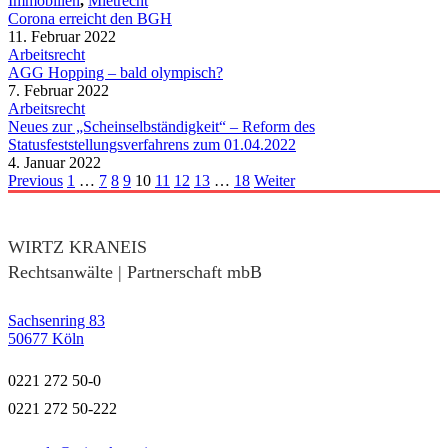
Immobilien
,
Mietrecht
Corona erreicht den BGH
11. Februar 2022
Arbeitsrecht
AGG Hopping – bald olympisch?
7. Februar 2022
Arbeitsrecht
Neues zur „Scheinselbständigkeit“ – Reform des
Statusfeststellungsverfahrens zum 01.04.2022
4. Januar 2022
Previous
1
…
7
8
9
10
11
12
13
…
18
Weiter
WIRTZ KRANEIS
Rechtsanwälte | Partnerschaft mbB
Sachsenring 83
50677 Köln
0221 272 50-0
0221 272 50-222