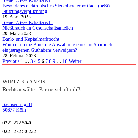
Steuer-/Gesellschaftsrecht
Besonderes elektronisches Steuerberaterpostfach (beSt) –
Nutzungsverpflichtung
19. April 2023
Steuer-/Gesellschaftsrecht
Nießbrauch an Gesellschaftsanteilen
29. März 2023
Bank- und Kapitalmarktrecht
Wann darf eine Bank die Auszahlung eines im Sparbuch
eingetragenen Guthabens verweigern?
28. Februar 2023
Previous
1
…
3
4
5
6
7
8
9
…
18
Weiter
WIRTZ KRANEIS
Rechtsanwälte | Partnerschaft mbB
Sachsenring 83
50677 Köln
0221 272 50-0
0221 272 50-222