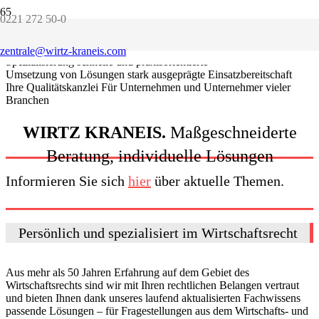
0221 272 50-0
50 Jahre Erfahrung
in Kerngebieten des Wirtschaftsrechts
Flexible
Expertenteams
Maßgeschneiderte Beratung
und individuelle Lösungen
Das macht uns besonders
hohe fachliche
zentrale@wirtz-kraneis.com
Spezialisierung
schnelle und praxisorientierte
Umsetzung von Lösungen
stark ausgeprägte Einsatzbereitschaft
Ihre Qualitätskanzlei
Für Unternehmen und Unternehmer vieler
Branchen
WIRTZ KRANEIS.
Maßgeschneiderte
Beratung, individuelle Lösungen
Informieren Sie sich
hier
über aktuelle Themen.
Persönlich und spezialisiert im Wirtschafts­recht
Aus mehr als 50 Jahren Erfahrung auf dem Gebiet des
Wirtschaftsrechts sind wir mit Ihren rechtlichen Belangen vertraut
und bieten Ihnen dank unseres laufend aktualisierten Fachwissens
passende Lösungen – für Fragestellungen aus dem Wirtschafts- und